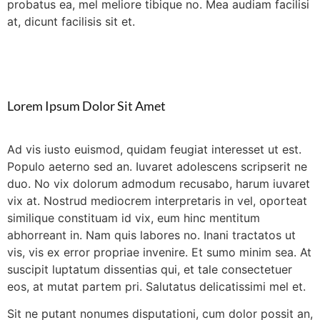
probatus ea, mel meliore tibique no. Mea audiam facilisi
at, dicunt facilisis sit et.
Lorem Ipsum Dolor Sit Amet
Ad vis iusto euismod, quidam feugiat interesset ut est.
Populo aeterno sed an. Iuvaret adolescens scripserit ne
duo. No vix dolorum admodum recusabo, harum iuvaret
vix at. Nostrud mediocrem interpretaris in vel, oporteat
similique constituam id vix, eum hinc mentitum
abhorreant in. Nam quis labores no. Inani tractatos ut
vis, vis ex error propriae invenire. Et sumo minim sea. At
suscipit luptatum dissentias qui, et tale consectetuer
eos, at mutat partem pri. Salutatus delicatissimi mel et.
Sit ne putant nonumes disputationi, cum dolor possit an,