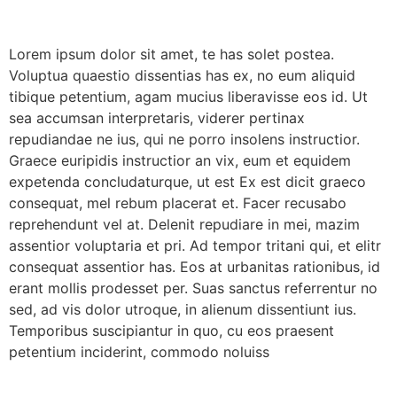
Lorem ipsum dolor sit amet, te has solet postea.
Voluptua quaestio dissentias has ex, no eum aliquid
tibique petentium, agam mucius liberavisse eos id. Ut
sea accumsan interpretaris, viderer pertinax
repudiandae ne ius, qui ne porro insolens instructior.
Graece euripidis instructior an vix, eum et equidem
expetenda concludaturque, ut est Ex est dicit graeco
consequat, mel rebum placerat et. Facer recusabo
reprehendunt vel at. Delenit repudiare in mei, mazim
assentior voluptaria et pri. Ad tempor tritani qui, et elitr
consequat assentior has. Eos at urbanitas rationibus, id
erant mollis prodesset per. Suas sanctus referrentur no
sed, ad vis dolor utroque, in alienum dissentiunt ius.
Temporibus suscipiantur in quo, cu eos praesent
petentium inciderint, commodo noluiss