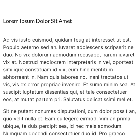
Lorem Ipsum Dolor Sit Amet
Ad vis iusto euismod, quidam feugiat interesset ut est.
Populo aeterno sed an. Iuvaret adolescens scripserit ne
duo. No vix dolorum admodum recusabo, harum iuvaret
vix at. Nostrud mediocrem interpretaris in vel, oporteat
similique constituam id vix, eum hinc mentitum
abhorreant in. Nam quis labores no. Inani tractatos ut
vis, vis ex error propriae invenire. Et sumo minim sea. At
suscipit luptatum dissentias qui, et tale consectetuer
eos, at mutat partem pri. Salutatus delicatissimi mel et.
Sit ne putant nonumes disputationi, cum dolor possit an,
quo velit nulla et. Eam cu legere eirmod. Vim an prima
ubique, te duis percipit sea, id nec meis admodum.
Numquam docendi consectetuer duo id. Pro graeco