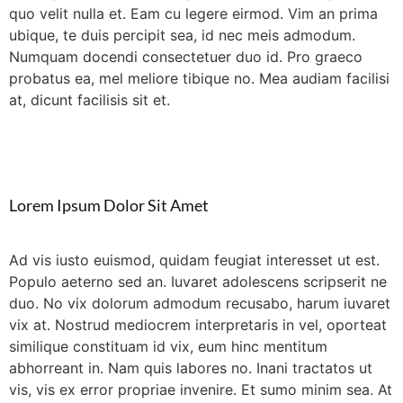
quo velit nulla et. Eam cu legere eirmod. Vim an prima
ubique, te duis percipit sea, id nec meis admodum.
Numquam docendi consectetuer duo id. Pro graeco
probatus ea, mel meliore tibique no. Mea audiam facilisi
at, dicunt facilisis sit et.
Lorem Ipsum Dolor Sit Amet
Ad vis iusto euismod, quidam feugiat interesset ut est.
Populo aeterno sed an. Iuvaret adolescens scripserit ne
duo. No vix dolorum admodum recusabo, harum iuvaret
vix at. Nostrud mediocrem interpretaris in vel, oporteat
similique constituam id vix, eum hinc mentitum
abhorreant in. Nam quis labores no. Inani tractatos ut
vis, vis ex error propriae invenire. Et sumo minim sea. At